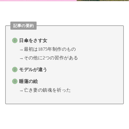
記事の要約
日傘をさす女
→最初は1875年制作のもの
→その他に2つの習作がある
モデルが違う
睡蓮の絵
→亡き妻の鎮魂を祈った