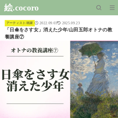
絵.cocoro
2022.09.03
2025.09.23
アーティスト/画家
「日傘をさす女」消えた少年/山田五郎オトナの教
養講座⑦