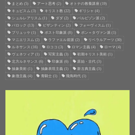
まとめ
(5)
アート思考
(2)
オトナの教養講座
(19)
キュビスム
(3)
キリスト教
(22)
ギリシャ
(4)
シュルレアリスム
(1)
ダダ
(2)
バルビゾン派
(2)
バロック
(13)
ビザンティン
(2)
フォーヴィスム
(1)
ブリュッケ
(1)
ポスト印象派
(8)
ポン＝タヴァン派
(1)
マニエリスム
(2)
ラファエル前派
(2)
リベラルアーツ
(30)
ルネサンス
(16)
ロココ
(3)
ロマン主義
(4)
ローマ
(4)
ヴェネツィア
(1)
写実主義
(3)
初期キリスト美術
(1)
北方ルネサンス
(6)
印象派
(6)
原始・古代
(3)
抽象美術
(1)
抽象表現主義
(1)
新古典主義
(3)
象徴主義
(4)
青騎士
(1)
飛鳥時代
(1)