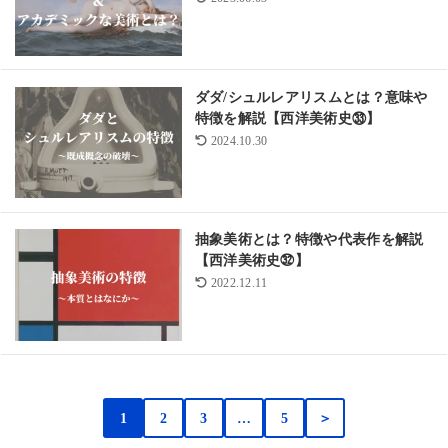
ダダ/シュルレアリスムとは？意味や
特徴を解説【西洋美術史㉝】
2024.10.30
抽象美術とは？特徴や代表作を解説
【西洋美術史㉜】
2022.12.11
1
2
3
…
5
＞