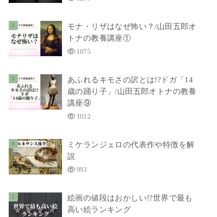
モナ・リザはなぜ怖い？/山田五郎オ
トナの教養講座①
1075
あふれるキモさの訳とは!?ドガ「14
歳の踊り子」/山田五郎オトナの教養
講座⑨
1012
ミケランジェロの代表作や特徴を解
説
993
絵画の値段はおかしい!?世界で最も
高い絵ランキング