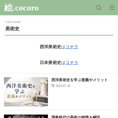
絵.cocoro
美術史
西洋美術史
は
コチラ
日本美術史
は
コチラ
西洋美術史を学ぶ意義やメリット
2026.07.20
飛鳥時代の美術の特徴を解説