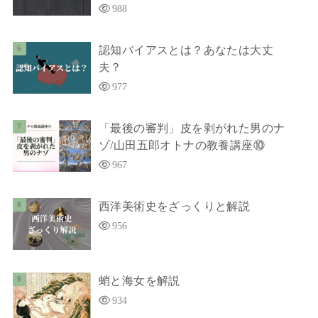
988
認知バイアスとは？あなたは大丈
夫？
977
「最後の審判」皮を剥がれた男のナ
ゾ/山田五郎オトナの教養講座⑩
967
西洋美術史をざっくりと解説
956
蛸と海女を解説
934