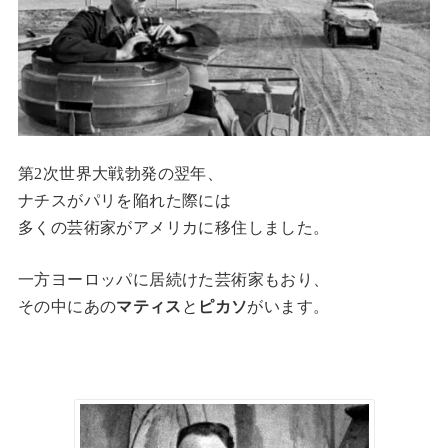
第2次世界大戦勃発の翌年、
ナチスがパリを陥れた際には
多くの芸術家がアメリカに移住しました。
一方ヨーロッパに居続けた芸術家もおり、
その中にあの
マティス
と
ピカソ
がいます。