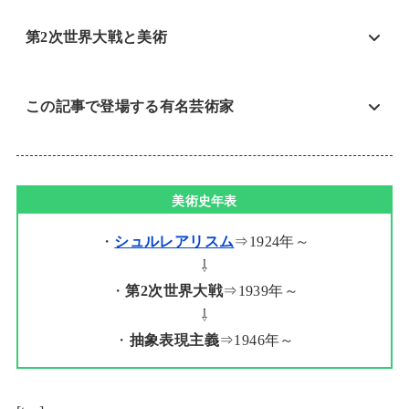
第2次世界大戦と美術
この記事で登場する有名芸術家
美術史年表
・
シュルレアリスム
⇒1924年～
⇩
・
第2次世界大戦
⇒1939年～
⇩
・
抽象表現主義
⇒1946年～