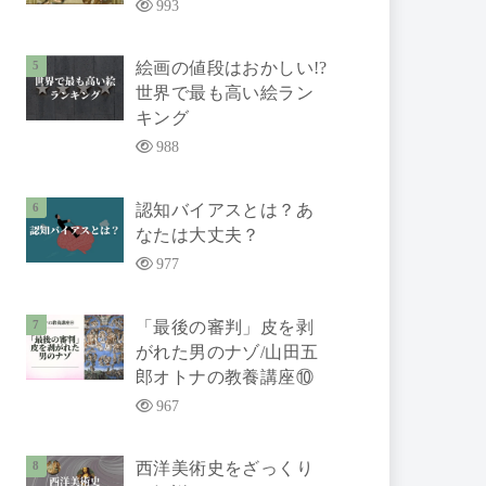
993
絵画の値段はおかしい!?
世界で最も高い絵ラン
キング
988
認知バイアスとは？あ
なたは大丈夫？
977
「最後の審判」皮を剥
がれた男のナゾ/山田五
郎オトナの教養講座⑩
967
西洋美術史をざっくり